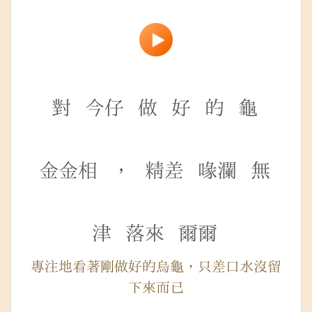
對
今仔
做
好
的
龜
金金相
，
精差
喙瀾
無
津
落來
爾爾
專注地看著剛做好的烏龜，只差口水沒留
下來而已