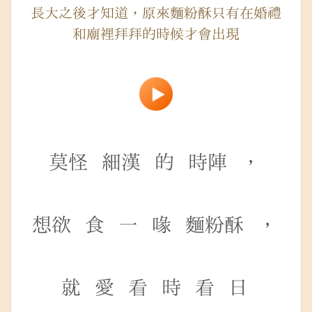
長大之後才知道，原來麵粉酥只有在婚禮
和廟裡拜拜的時候才會出現
莫怪
細漢
的
時陣
，
想欲
食
一
喙
麵粉酥
，
就
愛
看
時
看
日