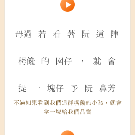
毋過
若
看
著
阮
這
陣
枵饞
的
囡仔
，
就
會
提
一
塊仔
予
阮
鼻芳
不過如果看到我們這群嘴饞的小孩，就會
拿一塊給我們品嘗