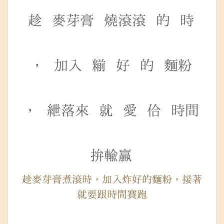
趁
麥芽膏
燒滾滾
的
時
，
加入
糋
好
的
麵粉
，
紲落來
就
愛
佮
時間
拚輸贏
趁麥芽膏煮滾時，加入炸好的麵粉，接著
就要跟時間賽跑