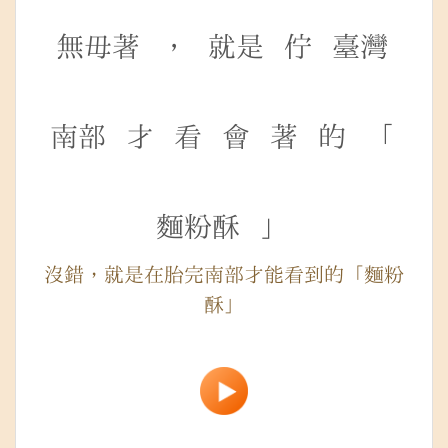
無毋著
，
就是
佇
臺灣
南部
才
看
會
著
的
「
麵粉酥
」
沒錯，就是在胎完南部才能看到的「麵粉
酥」