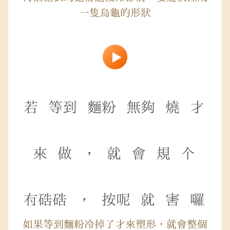
一隻烏龜的形狀
若
等到
麵粉
無夠
燒
才
來
做
，
就
會
規
个
𠕇硞硞
，
按呢
就
害
囉
如果等到麵粉冷掉了才來塑形，就會整個