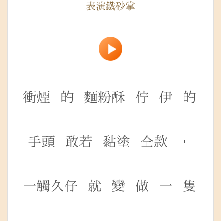
表演鐵砂掌
衝煙
的
麵粉酥
佇
伊
的
手頭
敢若
黏塗
仝款
，
一觸久仔
就
變
做
一
隻