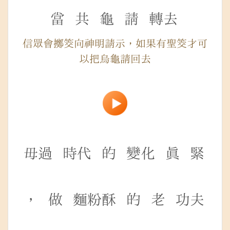
當
共
龜
請
轉去
信眾會擲筊向神明請示，如果有聖筊才可
以把烏龜請回去
毋過
時代
的
變化
真
緊
，
做
麵粉酥
的
老
功夫