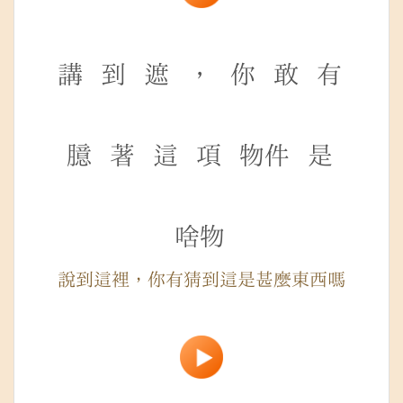
講
到
遮
，
你
敢
有
臆
著
這
項
物件
是
啥物
說到這裡，你有猜到這是甚麼東西嗎