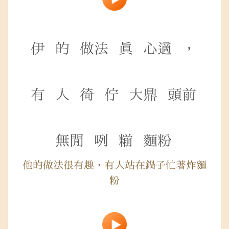
伊
的
做法
真
心適
，
有
人
徛
佇
大鼎
頭前
無閒
咧
糋
麵粉
他的做法很有趣，有人站在鍋子忙著炸麵
粉