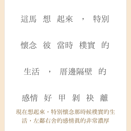
這馬
想
起來
，
特別
懷念
彼
當時
樸實
的
生活
，
厝邊隔壁
的
感情
好
甲
剝
袂
離
現在想起來，特別懷念那時候樸實的生
活，左鄰右舍的感情真的非常濃厚