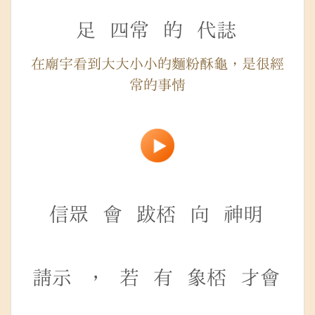
足
四常
的
代誌
在廟宇看到大大小小的麵粉酥龜，是很經
常的事情
信眾
會
跋桮
向
神明
請示
，
若
有
象桮
才會