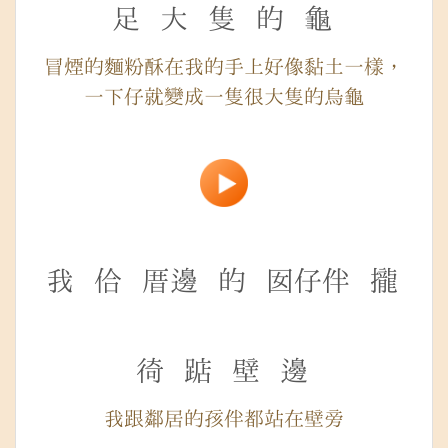
足
大
隻
的
龜
冒煙的麵粉酥在我的手上好像黏土一樣，
一下仔就變成一隻很大隻的烏龜
我
佮
厝邊
的
囡仔伴
攏
徛
踮
壁
邊
我跟鄰居的孩伴都站在壁旁