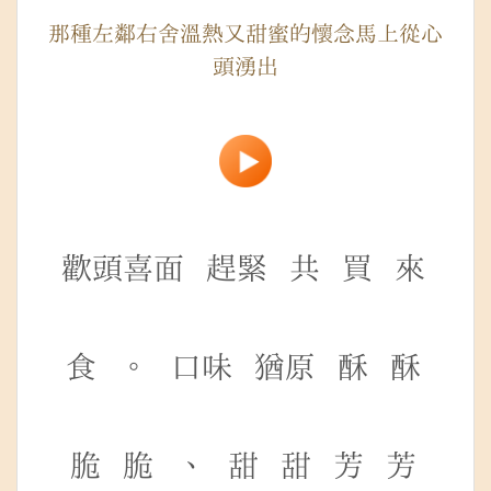
那種左鄰右舍溫熱又甜蜜的懷念馬上從心
頭湧出
歡頭喜面
趕緊
共
買
來
食
。
口味
猶原
酥
酥
脆
脆
、
甜
甜
芳
芳