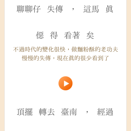
聊聊仔
失傳
，
這馬
真
僫
得
看著
矣
不過時代的變化很快，做麵粉酥的老功夫
慢慢的失傳，現在真的很少看到了
頂擺
轉去
臺南
，
經過