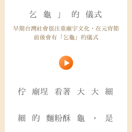
乞
龜
」
的
儀式
早期台灣社會很注重廟宇文化，在元宵節
前後會有「乞龜」的儀式
佇
廟埕
看著
大
大
細
細
的
麵粉酥
龜
，
是