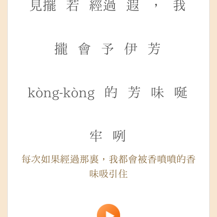
見擺
若
經過
遐
，
我
攏
會
予
伊
芳
kòng-kòng
的
芳
味
唌
牢
咧
每次如果經過那裏，我都會被香噴噴的香
味吸引住