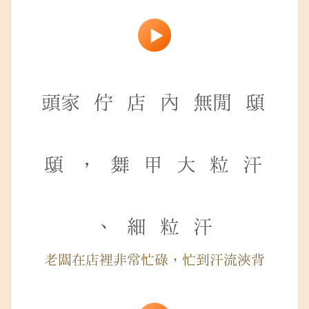
頭家
佇
店
內
無閒
𩑾
𩑾
，
舞
甲
大
粒
汗
、
細
粒
汗
老闆在店裡非常忙碌，忙到汗流浹背