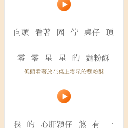
向頭
看著
囥
佇
桌仔
頂
零
零
星
星
的
麵粉酥
低頭看著放在桌上零星的麵粉酥
我
的
心肝穎仔
煞
有
一