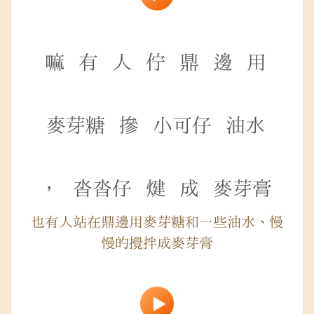
嘛
有
人
佇
鼎
邊
用
麥芽糖
摻
小可仔
油水
，
沓沓仔
煡
成
麥芽膏
也有人站在鼎邊用麥芽糖和一些油水、慢
慢的攪拌成麥芽膏