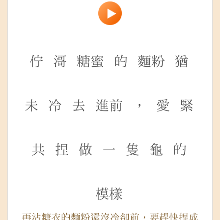
佇
滒
糖蜜
的
麵粉
猶
未
冷
去
進前
，
愛
緊
共
捏
做
一
隻
龜
的
模樣
再沾糖衣的麵粉還沒冷卻前，要趕快捏成