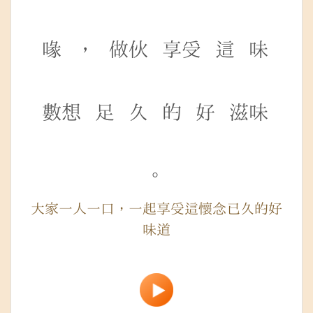
喙
，
做伙
享受
這
味
數想
足
久
的
好
滋味
。
大家一人一口，一起享受這懷念已久的好
味道