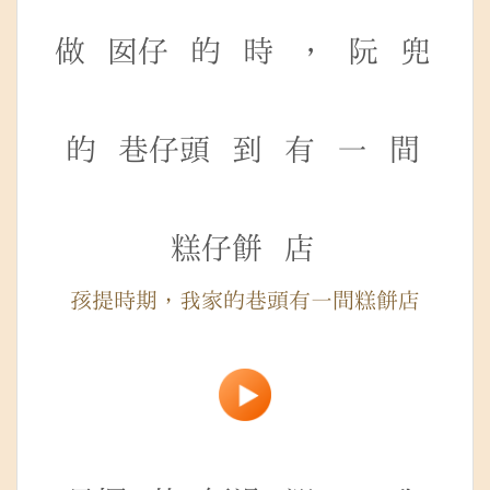
做
囡仔
的
時
，
阮
兜
的
巷仔頭
到
有
一
間
糕仔餅
店
孩提時期，我家的巷頭有一間糕餅店