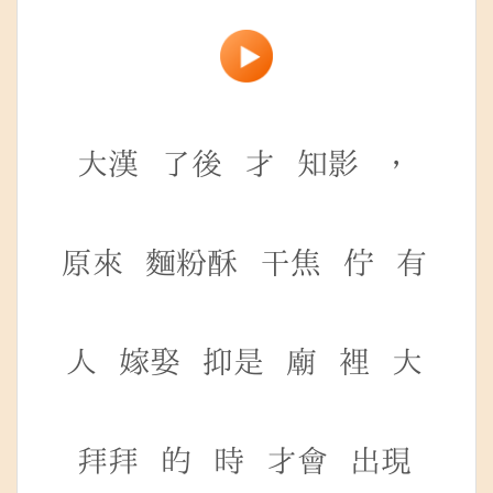
大漢
了後
才
知影
，
原來
麵粉酥
干焦
佇
有
人
嫁娶
抑是
廟
裡
大
拜拜
的
時
才會
出現