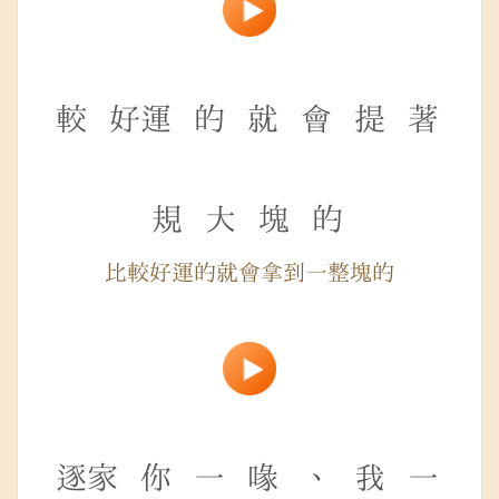
較
好運
的
就
會
提
著
規
大
塊
的
比較好運的就會拿到一整塊的
逐家
你
一
喙
、
我
一