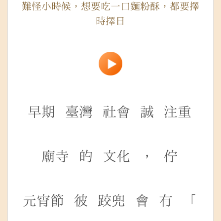
難怪小時候，想要吃一口麵粉酥，都要擇
時擇日
早期
臺灣
社會
誠
注重
廟寺
的
文化
，
佇
元宵節
彼
跤兜
會
有
「