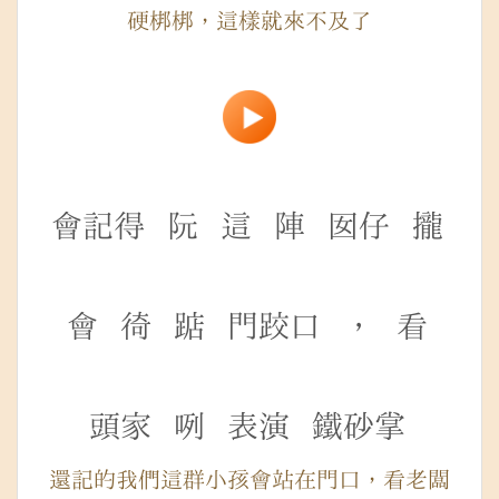
硬梆梆，這樣就來不及了
會記得
阮
這
陣
囡仔
攏
會
徛
踮
門跤口
，
看
頭家
咧
表演
鐵砂掌
還記的我們這群小孩會站在門口，看老闆