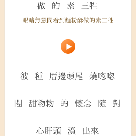
做
的
素
三牲
眼睛無意間看到麵粉酥做的素三牲
彼
種
厝邊頭尾
燒唿唿
閣
甜粅粅
的
懷念
隨
對
心肝頭
濆
出來