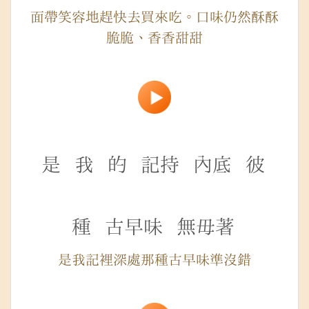
面帶笑容地趕快去買來吃。口味仍然酥酥
脆脆、香香甜甜
是
我
的
記持
內底
彼
種
古早味
無毋著
是我記裡深處那種古早味準沒錯