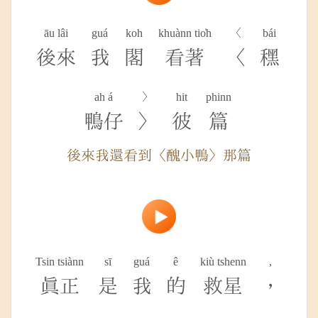
āu lâi
guá
koh
khuànn tio̍h
〈
bái
後來
我
閣
看著
〈
䆀
ah á
〉
hit
phinn
鴨仔
〉
彼
篇
後來我還看到〈醜小鴨〉那篇
Tsin tsiànn
sī
guá
ê
kiù tshenn
,
真正
是
我
的
救星
，