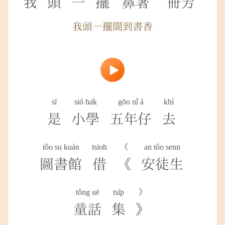
我
頭
一
擺
鼻著
冊芳
我頭一擺聞到書香
sī
sió ha̍k
gōo nî á
khì
是
小學
五年仔
去
tôo su kuán
tsioh
《
an tôo senn
圖書館
借
《
安徒生
tông uē
tsi̍p
》
童話
集
》