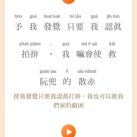
hōo
guá
huat kak
tsí iàu
guá
jīn tsin
予
我
發覺
只要
我
認真
phah piànn
,
guá
mā ē sái
kiù
拍拚
，
我
嘛會使
救
guán tau
ê
sàn tshiah
阮兜
的
散赤
使我發覺只要我認真打拚，我也可以救我
們家的窮困