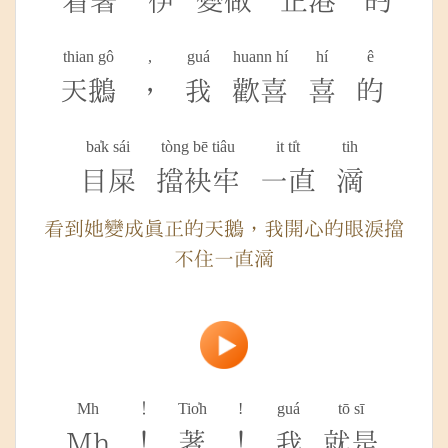
看著
伊
變做
正港
的
thian gô
,
guá
huann hí
hí
ê
天鵝
，
我
歡喜
喜
的
ba̍k sái
tòng bē tiâu
it ti̍t
tih
目屎
擋袂牢
一直
滴
看到她變成真正的天鵝，我開心的眼淚擋
不住一直滴
Mh
！
Tio̍h
!
guá
tō sī
Mh
！
著
！
我
就是