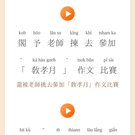
koh
hōo
lāu su
kíng
khì
tsham ka
閣
予
老師
揀
去
參加
"
kà hàu gue̍h
"
tsok bûn
pí sài
「
教孝月
」
作文
比賽
還被老師挑去參加「教孝月」作文比賽
hit kù
"
m̄
thiann
lāu lâng
giân