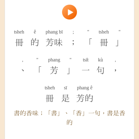
tsheh
ê
phang bī
;
"
tsheh
"
冊
的
芳味
；
「
冊
」
,
"
phang
"
tsi̍t
kù
,
、
「
芳
」
一
句
，
tsheh
sī
phang ê
冊
是
芳的
書的香味；「書」、「香」一句，書是香
的