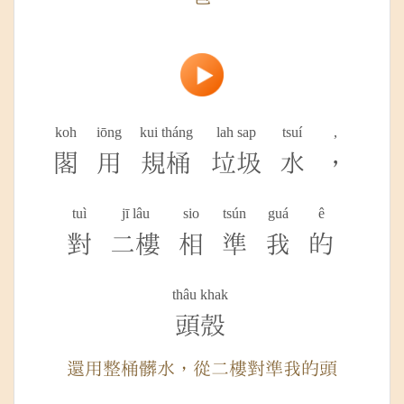
koh
iōng
kui tháng
lah sap
tsuí
,
閣
用
規桶
垃圾
水
，
tuì
jī lâu
sio
tsún
guá
ê
對
二樓
相
準
我
的
thâu khak
頭殼
還用整桶髒水，從二樓對準我的頭