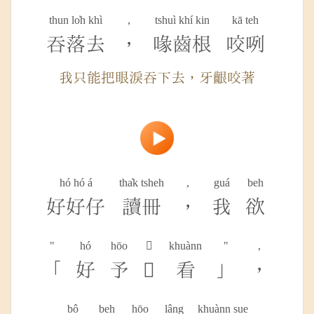
thun lo̍h khì
,
tshuì khí kin
kā teh
吞落去
，
喙齒根
咬咧
我只能把眼淚吞下去，牙齦咬著
hó hó á
tha̍k tsheh
,
guá
beh
好好仔
讀冊
，
我
欲
"
hó
hōo

khuànn
"
,
「
好
予

看
」
，
bô
beh
hōo
lâng
khuànn sue