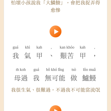
怕壞小孩說我「大鱗鮻」，會把我捉弄得
愈慘
guá
khì
kah
,
kan khóo
kah
,
我
氣
甲
、
艱苦
甲
，
m̄ koh
guá
bô khó lîng
tsò
lôo muâ
毋過
我
無可能
做
鱸鰻
我很生氣、很難過，不過我不可能當流氓