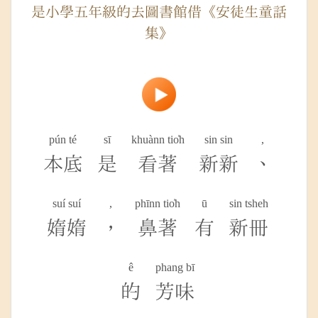
是小學五年級的去圖書館借《安徒生童話
集》
pún té
sī
khuànn tio̍h
sin sin
,
本底
是
看著
新新
、
suí suí
,
phīnn tio̍h
ū
sin tsheh
媠媠
，
鼻著
有
新冊
ê
phang bī
的
芳味