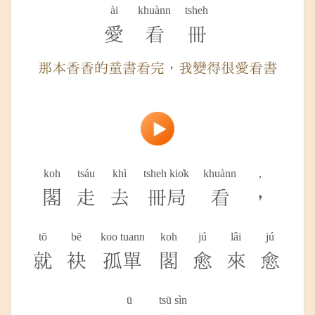
ài
khuànn
tsheh
愛
看
冊
那本香香的童書看完，我變得很愛看書
koh
tsáu
khì
tsheh kio̍k
khuànn
,
閣
走
去
冊局
看
，
tō
bē
koo tuann
koh
jú
lâi
jú
就
袂
孤單
閣
愈
來
愈
ū
tsū sìn