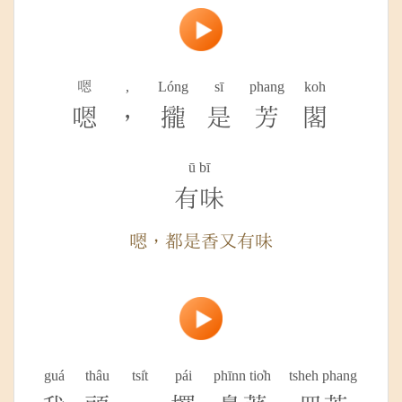
嗯
,
Lóng
sī
phang
koh
嗯
，
攏
是
芳
閣
ū bī
有味
嗯，都是香又有味
guá
thâu
tsi̍t
pái
phīnn tio̍h
tsheh phang