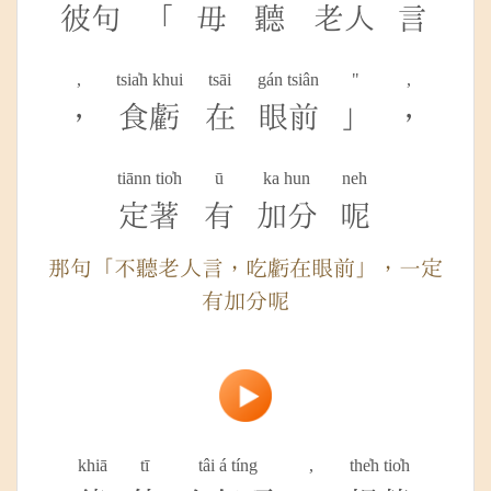
彼句
「
毋
聽
老人
言
,
tsia̍h khui
tsāi
gán tsiân
"
,
，
食虧
在
眼前
」
，
tiānn tio̍h
ū
ka hun
neh
定著
有
加分
呢
那句「不聽老人言，吃虧在眼前」，一定
有加分呢
khiā
tī
tâi á tíng
,
the̍h tio̍h