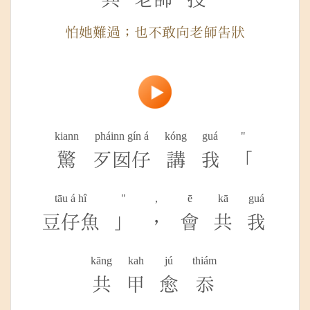
怕她難過；也不敢向老師告狀
kiann
pháinn gín á
kóng
guá
"
驚
歹囡仔
講
我
「
tāu á hî
"
,
ē
kā
guá
豆仔魚
」
，
會
共
我
kāng
kah
jú
thiám
共
甲
愈
忝