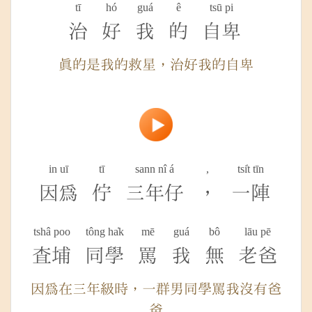
tī
hó
guá
ê
tsū pi
治
好
我
的
自卑
真的是我的救星，治好我的自卑
in uī
tī
sann nî á
,
tsi̍t tīn
因為
佇
三年仔
，
一陣
tshâ poo
tông ha̍k
mē
guá
bô
lāu pē
查埔
同學
罵
我
無
老爸
因為在三年級時，一群男同學罵我沒有爸
爸