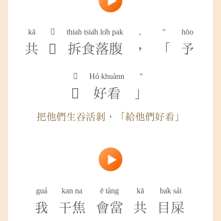
kā

thiah tsia̍h lo̍h pak
,
"
hōo
共

拆食落腹
，
「
予

Hó khuànn
"

好看
」
把他們生吞活剝，「給他們好看」
guá
kan na
ē tàng
kā
ba̍k sái
我
干焦
會當
共
目屎