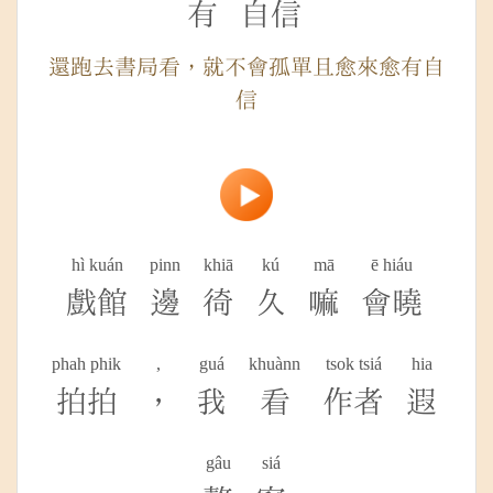
有
自信
還跑去書局看，就不會孤單且愈來愈有自
信
hì kuán
pinn
khiā
kú
mā
ē hiáu
戲館
邊
徛
久
嘛
會曉
phah phik
,
guá
khuànn
tsok tsiá
hia
拍拍
，
我
看
作者
遐
gâu
siá