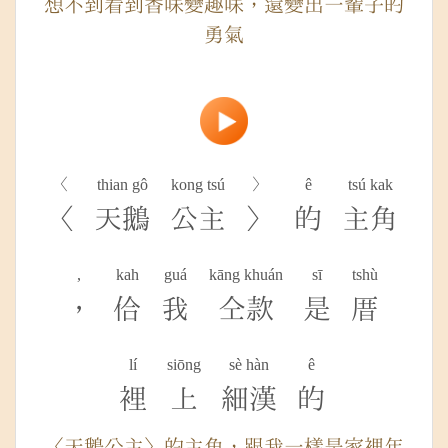
想不到看到香味變趣味，還變出一輩子的
勇氣
〈
thian gô
kong tsú
〉
ê
tsú kak
〈
天鵝
公主
〉
的
主角
,
kah
guá
kāng khuán
sī
tshù
，
佮
我
仝款
是
厝
lí
siōng
sè hàn
ê
裡
上
細漢
的
〈天鵝公主〉的主角，跟我一樣是家裡年