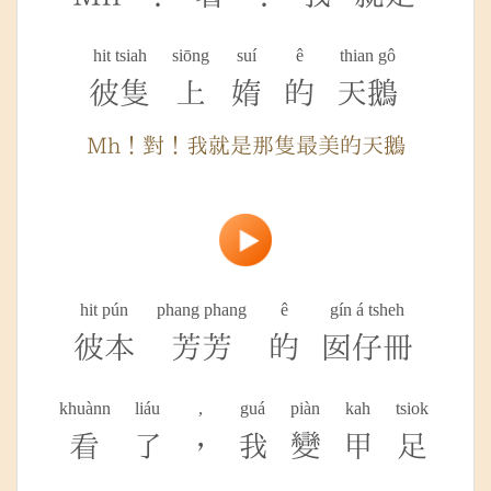
hit tsiah
siōng
suí
ê
thian gô
彼隻
上
媠
的
天鵝
Mh！對！我就是那隻最美的天鵝
hit pún
phang phang
ê
gín á tsheh
彼本
芳芳
的
囡仔冊
khuànn
liáu
,
guá
piàn
kah
tsiok
看
了
，
我
變
甲
足