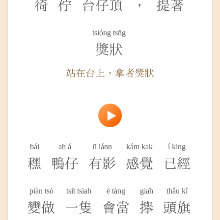
徛
佇
台仔頂
，
提著
tsióng tsn̄g
獎狀
站在台上，拿者獎狀
bái
ah á
ū iánn
kám kak
í king
䆀
鴨仔
有影
感覺
已經
piàn tsò
tsi̍t tsiah
ē tàng
gia̍h
thâu kî
變做
一隻
會當
攑
頭旗