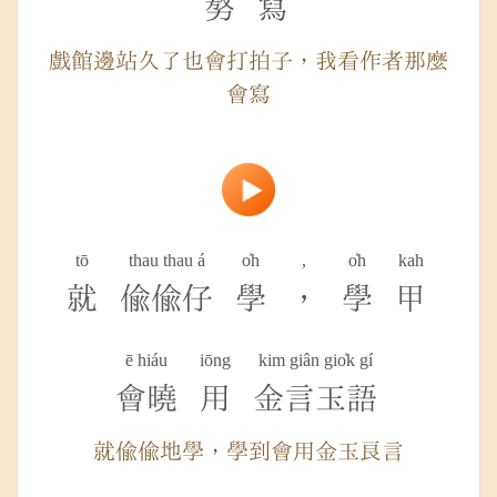
𠢕
寫
戲館邊站久了也會打拍子，我看作者那麼
會寫
tō
thau thau á
o̍h
,
o̍h
kah
就
偷偷仔
學
，
學
甲
ē hiáu
iōng
kim giân gio̍k gí
會曉
用
金言玉語
就偷偷地學，學到會用金玉良言