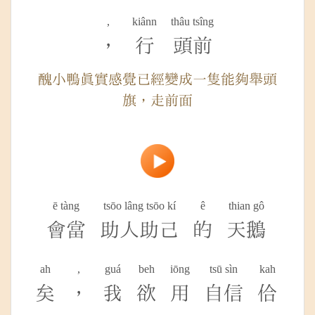
,
kiânn
thâu tsîng
，
行
頭前
醜小鴨真實感覺已經變成一隻能夠舉頭
旗，走前面
ē tàng
tsōo lâng tsōo kí
ê
thian gô
會當
助人助己
的
天鵝
ah
,
guá
beh
iōng
tsū sìn
kah
矣
，
我
欲
用
自信
佮