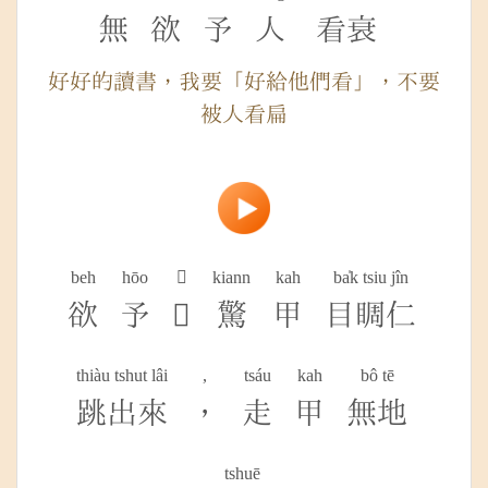
無
欲
予
人
看衰
好好的讀書，我要「好給他們看」，不要
被人看扁
beh
hōo

kiann
kah
ba̍k tsiu jîn
欲
予

驚
甲
目睭仁
thiàu tshut lâi
,
tsáu
kah
bô tē
跳出來
，
走
甲
無地
tshuē