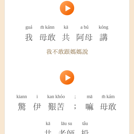
guá
m̄ kánn
kā
a bú
kóng
我
毋敢
共
阿母
講
我不敢跟媽媽說
kiann
i
kan khóo
;
mā
m̄ kám
驚
伊
艱苦
；
嘛
毋敢
kā
lāu su
tâu
共
老師
投