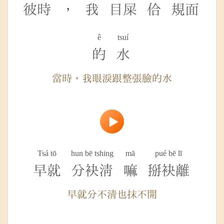
彼時
，
我
目屎
佮
規面
ê
tsuí
的
水
當時，我眼淚跟整張臉的水
Tsá tō
hun bē tshing
mā
pué bē lī
早就
分袂清
嘛
掰袂離
早就分不清也抹不開