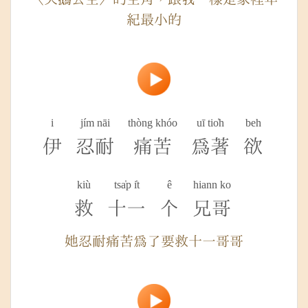
紀最小的
i
jím nāi
thòng khóo
uī tio̍h
beh
伊
忍耐
痛苦
為著
欲
kiù
tsa̍p i̍t
ê
hiann ko
救
十一
个
兄哥
她忍耐痛苦為了要救十一哥哥