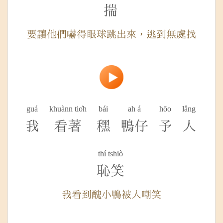
揣
要讓他們嚇得眼球跳出來，逃到無處找
guá
khuànn tio̍h
bái
ah á
hōo
lâng
我
看著
䆀
鴨仔
予
人
thí tshiò
恥笑
我看到醜小鴨被人嘲笑