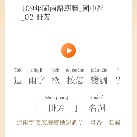
109年閩南語朗讀_國中組
_02 冊芳
Tsit
nn̄g jī
beh
án tsuánn
piàn tiāu
？
這
兩字
欲
按怎
變調
？
"
tsheh phang
"
miâ sû
「
冊芳
」
名詞
這兩字要怎麼變換聲調？「書香」名詞