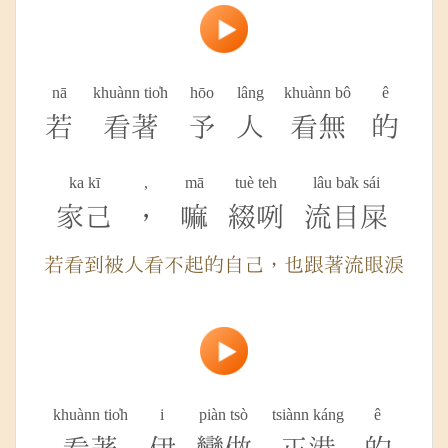
nā
khuànn tio̍h
hōo
lâng
khuànn bô
ê
若
看著
予
人
看無
的
ka kī
,
mā
tuè teh
lâu ba̍k sái
家己
，
嘛
綴咧
流目屎
若看到被人看不起的自己，也跟著流眼淚
khuànn tio̍h
i
piàn tsò
tsiànn káng
ê