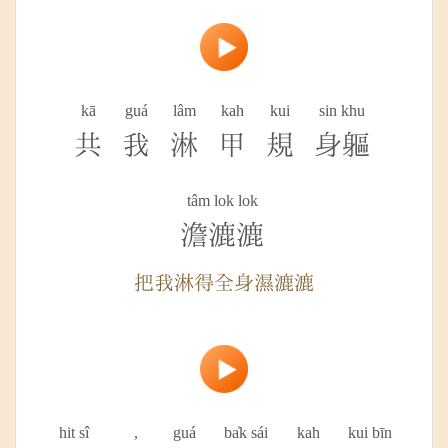
kā
guá
lâm
kah
kui
sin khu
共
我
淋
甲
規
身軀
tâm lok lok
澹漉漉
把我淋得全身濕漉漉
hit sî
,
guá
ba̍k sái
kah
kui bīn