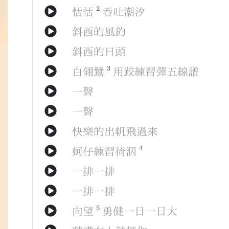
2
恬恬
吞吐
潮汐
斜西
的
風釣
斜西
的
日頭
3
白翎鷥
用
跤
練習
彈
五線譜
一聲
一聲
快樂
的
出帆
飛
過來
4
蚵仔
練習
徛泅
一排
一排
一排
一排
5
向望
勇健
一日
一日
大