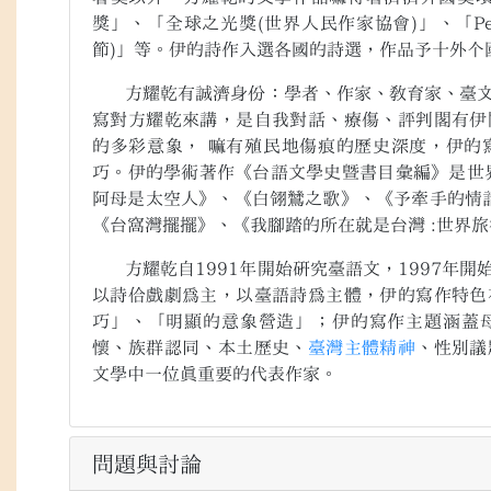
獎」、「全球之光獎
(
世界人民作家協會
)
」、「
Pe
節
)
」等。伊的詩作入選各國的詩選，作品予十外个
方耀乾有誠濟身份：學者、作家、教育家、臺文
寫對方耀乾來講，是自我對話、療傷、評判閣有伊
的多彩意象， 嘛有殖民地傷痕的歷史深度，伊的
巧。伊的學術著作《台語文學史暨書目彙編》是世
阿母是太空人》、《白翎鷥之歌》、《予牽手的情
《台窩灣擺擺》、《我腳踏的所在就是台灣 :世界旅
方耀乾自
1991
年開始研究臺語文，
1997
年開
以詩佮戲劇為主，以臺語詩為主體，伊的寫作特色
巧」、「明顯的意象營造」；伊的寫作主題涵蓋
懷、族群認同、本土歷史、
臺灣
主
體精神
、性別議
文學中一位真重要的代表作家。
問題與討論