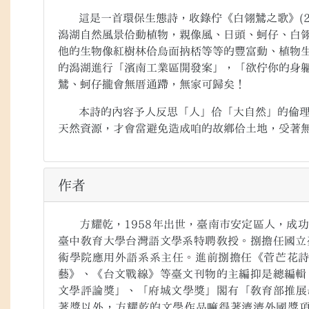
這是一首環保生態詩，收錄佇《白翎鷥之歌》
(
潟湖自然風景佮動植物，親像風、日頭、蚵仔、白
他的生物像紅樹林佮烏面抐桮等等的豐富動、植物
的潟湖進行「濱南工業區開發案」，「欲佇你的身
鷥、蚵仔攏會無厝通蹛，無家可歸矣！
本詩的內容予人反思「人」佮「大自然」的倫理
天然資源，才會當避免造成咱的故鄉佮土地，受著
作者
方耀乾，
1958
年出世，臺南市安定區人，成功
臺中教育大學台灣語文學系特聘教授。捌擔任國立
術學院應用外語系系主任。進前捌擔任《菅芒花
藝》、《台文戰線》等臺文刊物的主編抑是總編輯
文學評論獎」、「府城文學獎」閣有「教育部推展
著獎以外，方耀乾的文學作品嘛得著濟濟外國獎