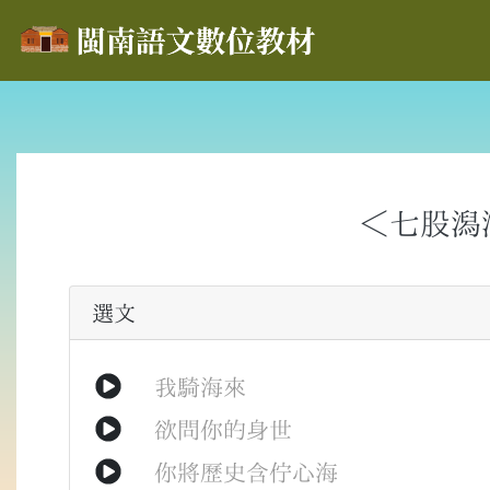
＜七股潟
選文
我
騎
海
來
欲
問
你
的
身世
你
將
歷史
含
佇
心海