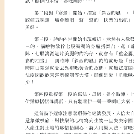
款，照伊的本份，吞吐潮汐…
…
。
第二段對「寫景」開始，描寫「斜西的風」，「
跤彈五線譜，嘛會曉唱一聲一聲的「快樂的出帆」
勇健。
第三段，詩的內容開始出現轉折，竟然有人欲鼓
三的，講啥物欲佇七股潟湖的身軀搭舞台，起工
陣，七股潟湖這片美麗的內海仔，就會有「重金屬
彩的油畫」；到時陣「斜西的風」釣的就毋是「日
時陣白翎鷥就愛去異鄉唱黃昏的故鄉，就無法度閣
法度閣歡歡喜喜咧徛泅等大漢，顛倒是愛「吼啾啾
矣！
第四段重複第一段的寫法，毋過，這个時陣，七
伊猶原恬恬毋講話，只有聽著伊一聲一聲咧吐大氣
這首詩予逐家注意著環保佮經濟發展、人佮大自
意象做根底，對快樂的心情寫到生物一旦失去家園
人產生對土地的疼惜佮關心。詩人用擬人法、譬喻