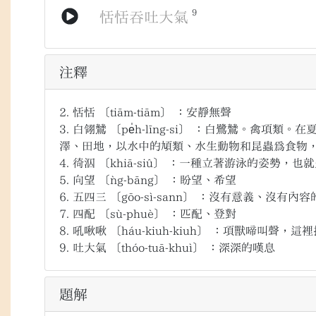
9
恬恬
吞
吐大氣
注釋
2.
恬恬
〔tiām-tiām〕
：安靜無聲
3.
白翎鷥
〔pe̍h-līng-si〕
：白鷺鷥。禽項類。在
澤、田地，以水中的頄類、水生動物和昆蟲為食物
4.
徛泅
〔khiā-siû〕
：一種立著游泳的姿勢，也就
5.
向望
〔ǹg-bāng〕
：盼望、希望
6.
五四三
〔gōo-sì-sann〕
：沒有意義、沒有內容
7.
四配
〔sù-phuè〕
：匹配、登對
8.
吼啾啾
〔háu-kiuh-kiuh〕
：項獸啼叫聲，這裡
9.
吐大氣
〔thóo-tuā-khuì〕
：深深的嘆息
題解