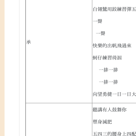
白翎鷥用跤練習彈
一聲
一聲
承
快樂的出帆飛過來
蚵仔練習徛泅
一排一排
一排一排
向望勇健一日一日
聽講有人鼓舞你
塑身減肥
五四三的腰身上四