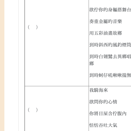
欲佇你的身軀搭舞
奏重金屬的音樂
（ ）
用五彩油畫故鄉
到時斜西的風釣煙
到時白翎鷥去異鄉
鄉
到時蚵仔吼啾啾揣
我騎海來
欲問你的心情
（ ）
你將目屎含佇腹內
恬恬吞吐大氣