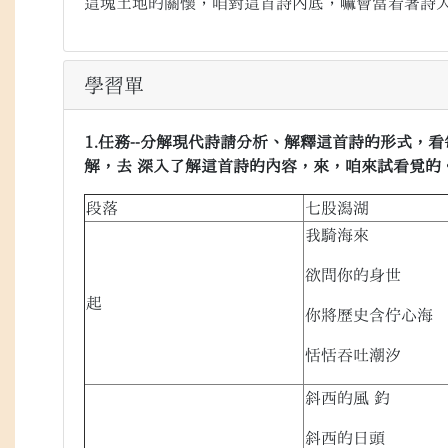
這塊土地的關懷，咱對這首詩內底，嘛會當看著詩
學習單
1.任務--分解現代詩請分析、解釋這首詩的形式，
解，去 深入了解這首詩的內容，來，咱來試看覓的
段落
七股潟湖
我騎海來
欲問你的身世
起
你將歷史含佇心海
恬恬吞吐潮汐
斜西的風 釣
斜西的日頭