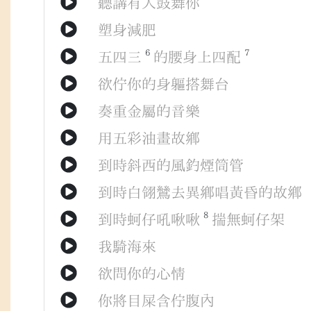
聽講
有人
鼓舞
你
塑身
減肥
6
7
五四三
的
腰身
上
四配
欲
佇
你
的
身軀
搭
舞台
奏重
金屬
的
音樂
用
五彩
油畫
故鄉
到時
斜西
的
風
釣
煙筒管
到時
白翎鷥
去
異鄉
唱
黃昏
的
故鄉
8
到時
蚵仔
吼啾啾
揣無
蚵仔架
我
騎
海
來
欲
問
你
的
心情
你
將
目屎
含
佇
腹內