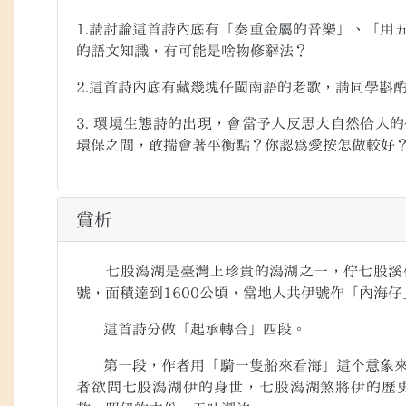
1.請討論這首詩內底有「奏重金屬的音樂」、「用
的語文知識，有可能是啥物修辭法？
2.這首詩內底有藏幾塊仔閩南語的老歌，請同學斟
3. 環境生態詩的出現，會當予人反思大自然佮人
環保之間，敢揣會著平衡點？你認為愛按怎做較好
賞析
七股潟湖是臺灣上珍貴的潟湖之一，佇七股溪佮
號，面積達到
1600
公頃，當地人共伊號作「內海仔
這首詩分做「起承轉合」四段。
第一段，作者用「騎一隻船來看海」這个意象來
者欲問七股潟湖伊的身世，七股潟湖煞將伊的歷